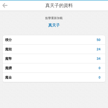
真天子的資料
點擊重新加載
真天子
積分
50
魔能
24
魔幣
34
魔鑽
0
魔金
0