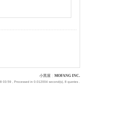
小黑屋
|
MOFANG INC.
8 03:59
, Processed in 0.012004 second(s), 8 queries .