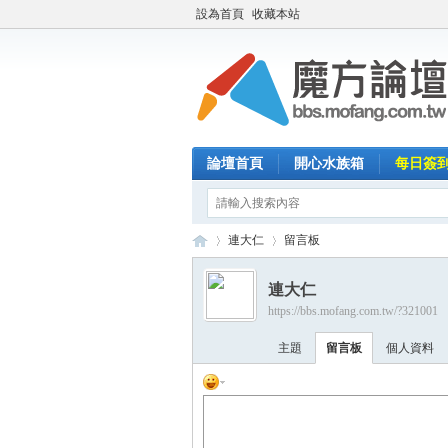
設為首頁
收藏本站
論壇首頁
開心水族箱
每日簽
連大仁
留言板
連大仁
https://bbs.mofang.com.tw/?321001
魔
›
›
主題
留言板
個人資料