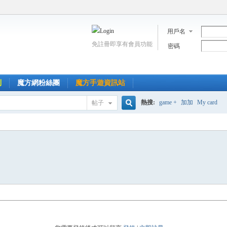
用戶名
免註冊即享有會員功能
密碼
到
魔方網粉絲團
魔方手遊資訊站
熱搜:
game +
加加
My card
帖子
搜
索