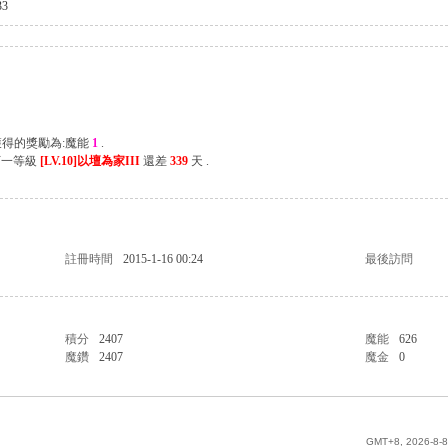
3
獲得的獎勵為:魔能
1
.
下一等級
[LV.10]以壇為家III
還差
339
天 .
註冊時間
2015-1-16 00:24
最後訪問
積分
2407
魔能
626
魔鑽
2407
魔金
0
GMT+8, 2026-8-8