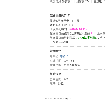
統計信息
好友數 0
|
回帖數 329
|
主題數 53
該會員簽到詳情
方
累計簽到總天數 :
411
天
本月簽到天數 :
0
天
上次簽到時間 :
2016-09-01 11:45
該會員目前獲得的總獎勵為:魔能
411
, 上次
該會員目前簽到等級 :
[LV.9]以壇為家II
, 離
【
今天未簽到
】
活躍概況
用戶組
等級10
在線時間
166 小時
所在時區
使用系統默認
網
統計信息
已用空間
0 B
魔幣
1512
© 2001-2021
Mofang Inc.