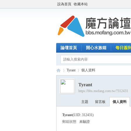
設為首頁
收藏本站
論壇首頁
開心水族箱
每日簽
Tyrant
個人資料
Tyrant
https://bbs.mofang.com.tw/?312431
魔
›
›
主題
留言板
個人資料
Tyrant
(UID: 312431)
郵箱狀態
未驗證