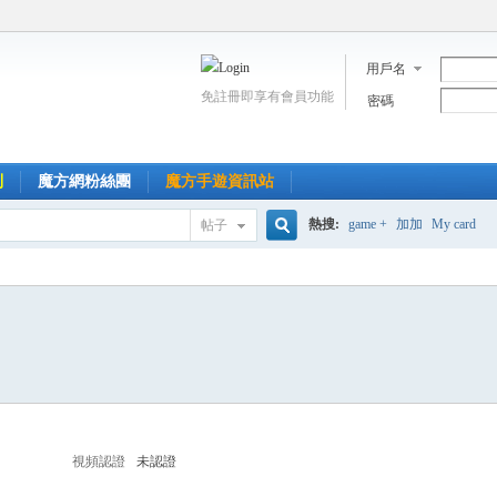
用戶名
免註冊即享有會員功能
密碼
到
魔方網粉絲團
魔方手遊資訊站
熱搜:
game +
加加
My card
帖子
搜
索
視頻認證
未認證