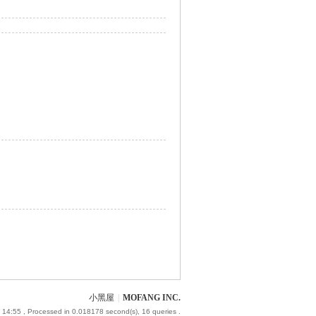
小黑屋
|
MOFANG INC.
 14:55
, Processed in 0.018178 second(s), 16 queries .