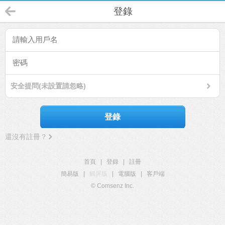
登錄
安全提問(未設置請忽略)
登錄
還沒有註冊？
首頁
|
登錄
|
註冊
簡易版
|
觸屏版
|
電腦版
|
客戶端
© Comsenz Inc.