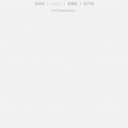
簡易版
|
觸屏版
|
電腦版
|
客戶端
© Comsenz Inc.