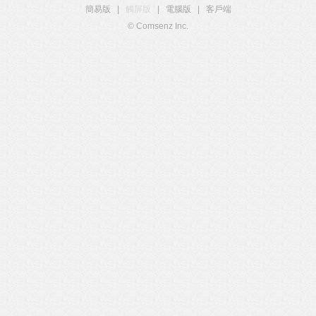
簡易版
|
觸屏版
|
電腦版
|
客戶端
© Comsenz Inc.