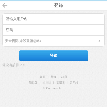
登錄
安全提問(未設置請忽略)
登錄
還沒有註冊？
首頁
|
登錄
|
註冊
簡易版
|
觸屏版
|
電腦版
|
客戶端
© Comsenz Inc.