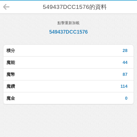
549437DCC1576的資料
點擊重新加載
549437DCC1576
積分
28
魔能
44
魔幣
87
魔鑽
114
魔金
0