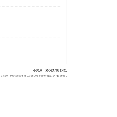
小黑屋
|
MOFANG INC.
 23:56
, Processed in 0.018961 second(s), 14 queries .