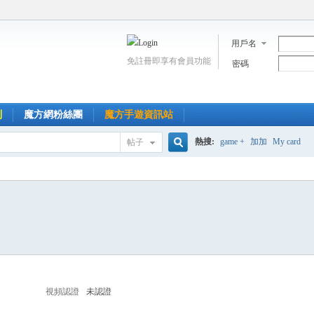
用戶名
免註冊即享有會員功能
密碼
到
魔方網粉絲團
魔方手遊資訊站
熱搜:
game +
加加
My card
帖子
搜
索
視頻認證
未認證