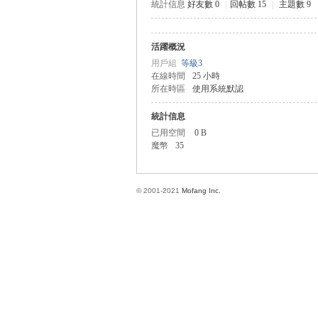
統計信息
好友數 0
|
回帖數 15
|
主題數 9
活躍概況
方
用戶組
等級3
在線時間
25 小時
所在時區
使用系統默認
統計信息
已用空間
0 B
魔幣
35
© 2001-2021
Mofang Inc.
網