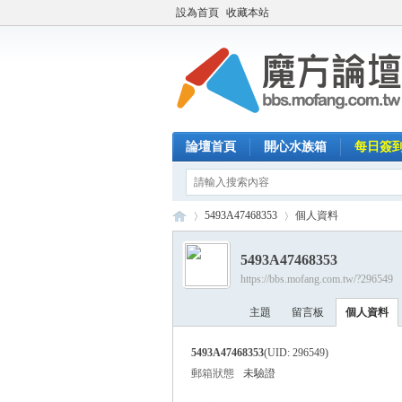
設為首頁
收藏本站
論壇首頁
開心水族箱
每日簽
5493A47468353
個人資料
5493A47468353
https://bbs.mofang.com.tw/?296549
魔
›
›
主題
留言板
個人資料
5493A47468353
(UID: 296549)
郵箱狀態
未驗證