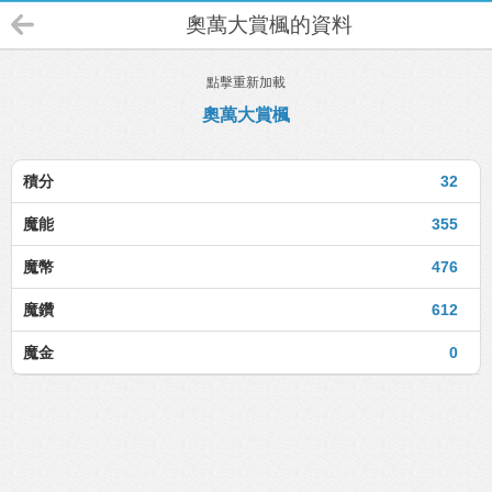
奧萬大賞楓的資料
點擊重新加載
奧萬大賞楓
積分
32
魔能
355
魔幣
476
魔鑽
612
魔金
0