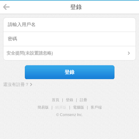
登錄
安全提問(未設置請忽略)
登錄
還沒有註冊？
首頁
|
登錄
|
註冊
簡易版
|
觸屏版
|
電腦版
|
客戶端
© Comsenz Inc.