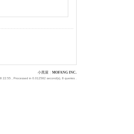
小黑屋
|
MOFANG INC.
8 22:55
, Processed in 0.012582 second(s), 8 queries .