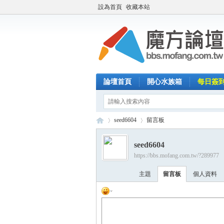
設為首頁
收藏本站
論壇首頁
開心水族箱
每日簽
seed6604
留言板
seed6604
https://bbs.mofang.com.tw/?289977
魔
›
›
主題
留言板
個人資料