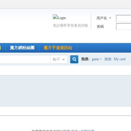
用戶名
免註冊即享有會員功能
密碼
到
魔方網粉絲團
魔方手遊資訊站
熱搜:
game +
加加
My card
帖子
搜
索