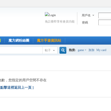
用戶名
免註冊即享有會員功能
密碼
到
魔方網粉絲團
魔方手遊資訊站
熱搜:
game +
加加
My card
帖子
搜
索
抱歉，您指定的用戶空間不存在
[ 點擊這裡返回上一頁 ]