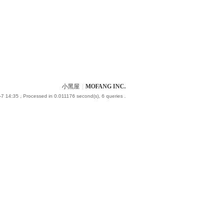
小黑屋
|
MOFANG INC.
-7 14:35
, Processed in 0.011176 second(s), 6 queries .