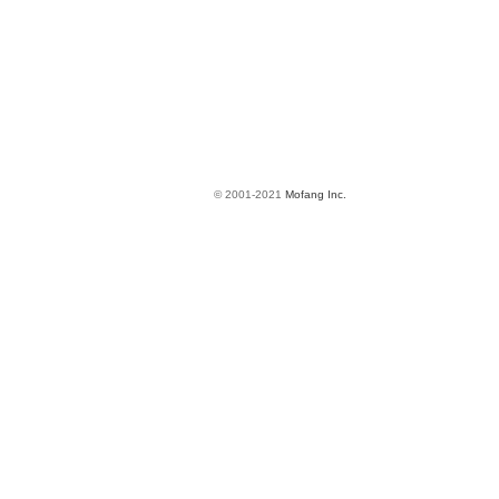
© 2001-2021
Mofang Inc.