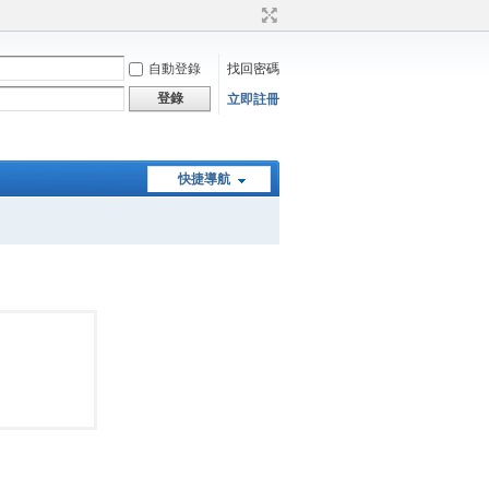
自動登錄
找回密碼
登錄
立即註冊
快捷導航