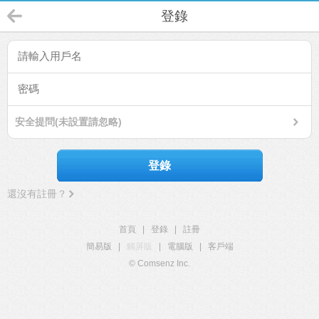
登錄
安全提問(未設置請忽略)
登錄
還沒有註冊？
首頁
|
登錄
|
註冊
簡易版
|
觸屏版
|
電腦版
|
客戶端
© Comsenz Inc.