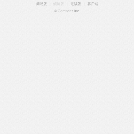
簡易版
|
觸屏版
|
電腦版
|
客戶端
© Comsenz Inc.