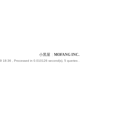
小黑屋
|
MOFANG INC.
9 18:36
, Processed in 0.010126 second(s), 5 queries .