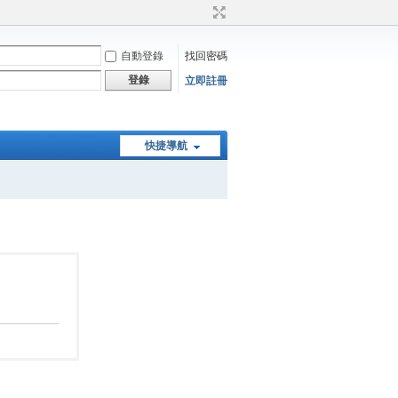
自動登錄
找回密碼
登錄
立即註冊
快捷導航