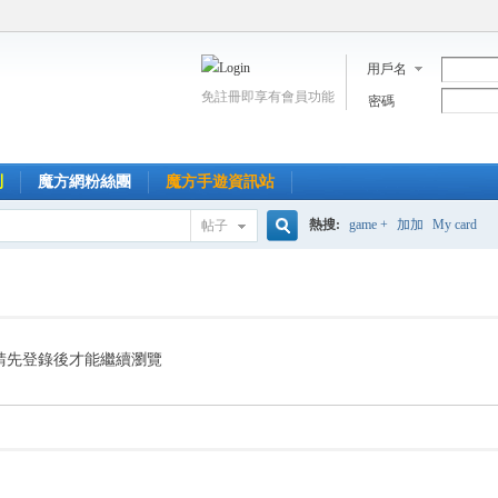
用戶名
免註冊即享有會員功能
密碼
到
魔方網粉絲團
魔方手遊資訊站
熱搜:
game +
加加
My card
帖子
搜
索
請先登錄後才能繼續瀏覽