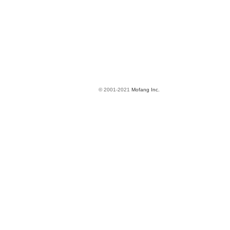
© 2001-2021
Mofang Inc.