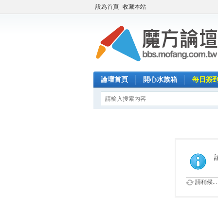
設為首頁
收藏本站
論壇首頁
開心水族箱
每日簽
請稍候...