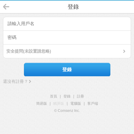
登錄
安全提問(未設置請忽略)
登錄
還沒有註冊？
首頁
|
登錄
|
註冊
簡易版
|
觸屏版
|
電腦版
|
客戶端
© Comsenz Inc.