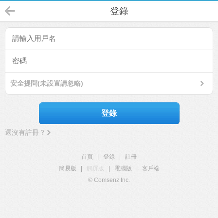
登錄
安全提問(未設置請忽略)
登錄
還沒有註冊？
首頁
|
登錄
|
註冊
簡易版
|
觸屏版
|
電腦版
|
客戶端
© Comsenz Inc.