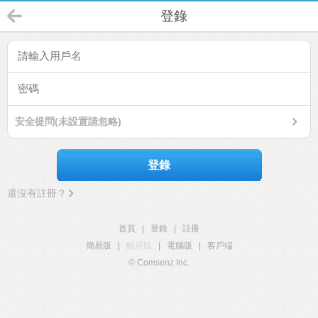
登錄
安全提問(未設置請忽略)
登錄
還沒有註冊？
首頁
|
登錄
|
註冊
簡易版
|
觸屏版
|
電腦版
|
客戶端
© Comsenz Inc.