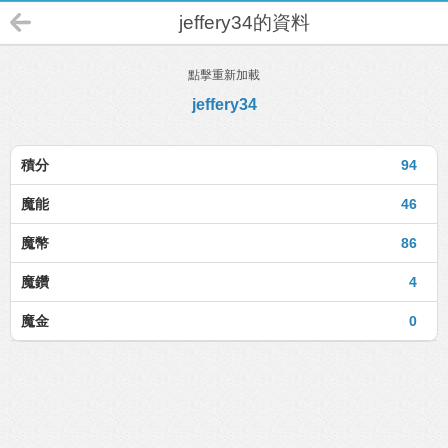
jeffery34的資料
點擊重新加載
jeffery34
積分
94
魔能
46
魔幣
86
魔鑽
4
魔金
0