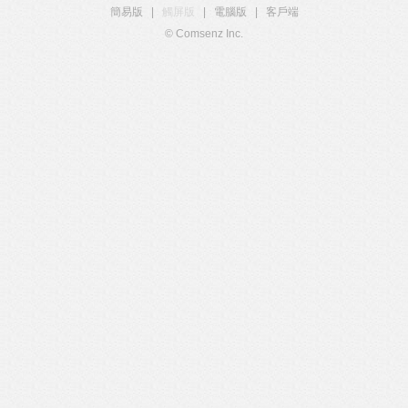
簡易版
|
觸屏版
|
電腦版
|
客戶端
© Comsenz Inc.