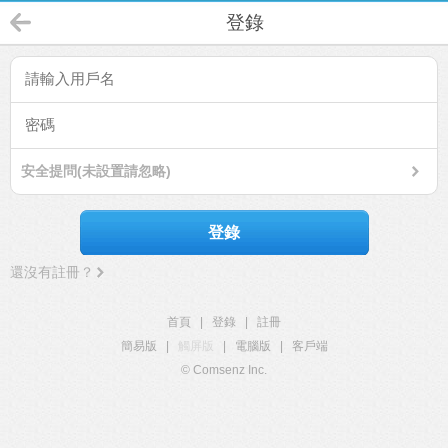
登錄
安全提問(未設置請忽略)
登錄
還沒有註冊？
首頁
|
登錄
|
註冊
簡易版
|
觸屏版
|
電腦版
|
客戶端
© Comsenz Inc.