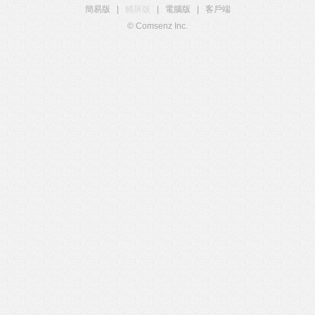
簡易版
|
觸屏版
|
電腦版
|
客戶端
© Comsenz Inc.