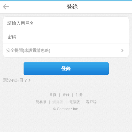
登錄
安全提問(未設置請忽略)
登錄
還沒有註冊？
首頁
|
登錄
|
註冊
簡易版
|
觸屏版
|
電腦版
|
客戶端
© Comsenz Inc.