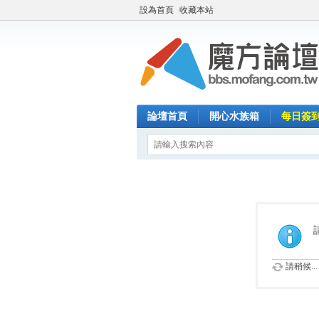
設為首頁
收藏本站
論壇首頁
開心水族箱
每日簽
請稍候...