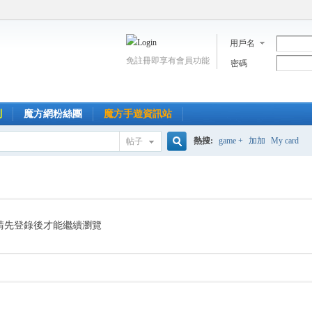
用戶名
免註冊即享有會員功能
密碼
到
魔方網粉絲團
魔方手遊資訊站
熱搜:
game +
加加
My card
帖子
搜
索
請先登錄後才能繼續瀏覽