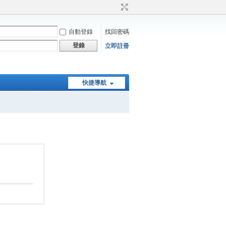
自動登錄
找回密碼
登錄
立即註冊
快捷導航