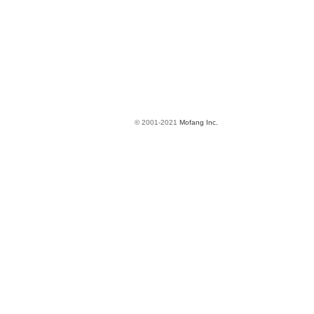
© 2001-2021
Mofang Inc.