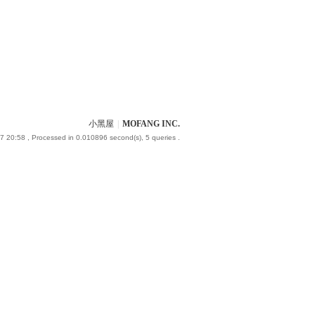
小黑屋
|
MOFANG INC.
7 20:58
, Processed in 0.010896 second(s), 5 queries .