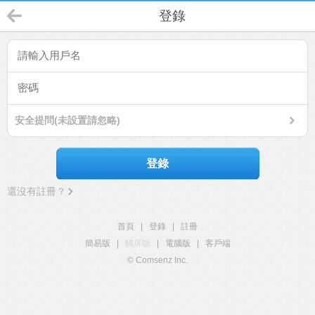
登錄
安全提問(未設置請忽略)
登錄
還沒有註冊？
首頁
|
登錄
|
註冊
簡易版
|
觸屏版
|
電腦版
|
客戶端
© Comsenz Inc.