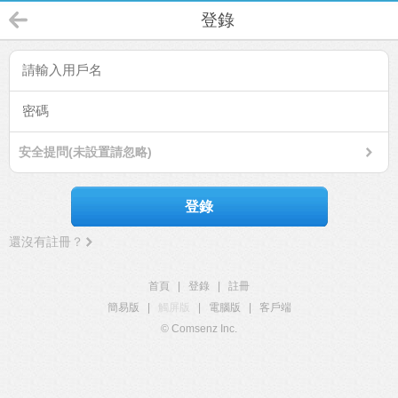
登錄
安全提問(未設置請忽略)
登錄
還沒有註冊？
首頁
|
登錄
|
註冊
簡易版
|
觸屏版
|
電腦版
|
客戶端
© Comsenz Inc.