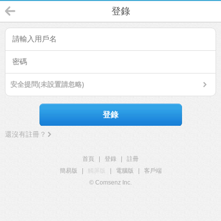
登錄
安全提問(未設置請忽略)
登錄
還沒有註冊？
首頁
|
登錄
|
註冊
簡易版
|
觸屏版
|
電腦版
|
客戶端
© Comsenz Inc.