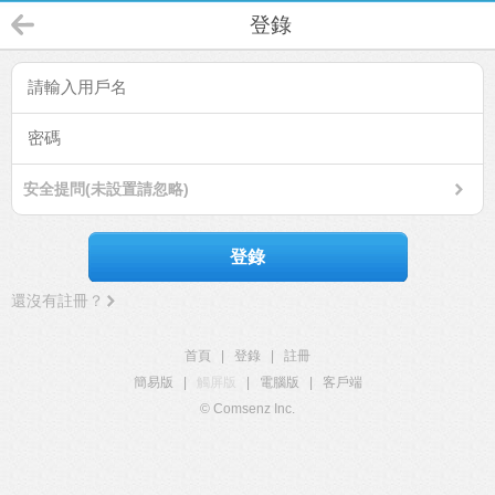
登錄
安全提問(未設置請忽略)
登錄
還沒有註冊？
首頁
|
登錄
|
註冊
簡易版
|
觸屏版
|
電腦版
|
客戶端
© Comsenz Inc.