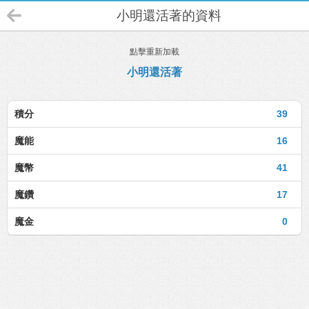
小明還活著的資料
點擊重新加載
小明還活著
積分
39
魔能
16
魔幣
41
魔鑽
17
魔金
0