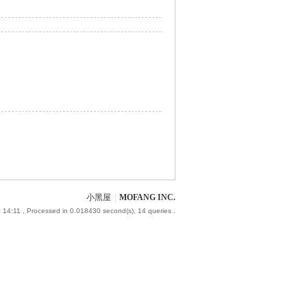
小黑屋
|
MOFANG INC.
 14:11
, Processed in 0.018430 second(s), 14 queries .