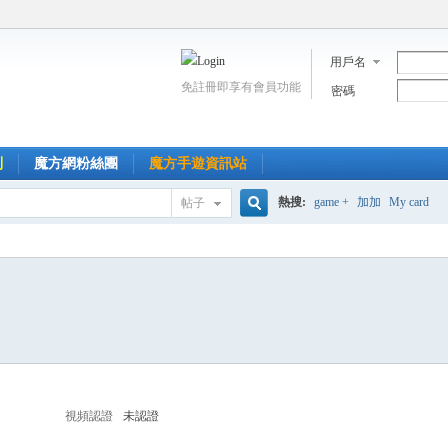
用戶名
免註冊即享有會員功能
密碼
到
魔方網粉絲團
魔方手遊資訊站
熱搜:
game +
加加
My card
帖子
搜
索
視頻認證
未認證