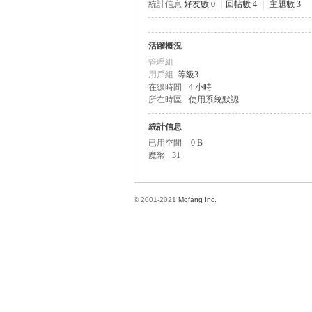
統計信息
好友數 0
|
回帖數 4
|
主題數 3
活躍概況
方
管理組
用戶組
等級3
在線時間
4 小時
所在時區
使用系統默認
統計信息
已用空間
0 B
魔幣
31
網
© 2001-2021
Mofang Inc.