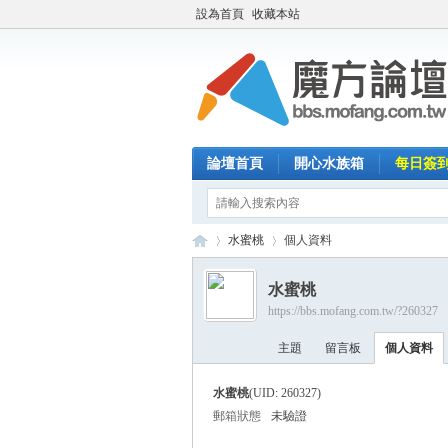
設為首頁
收藏本站
論壇首頁
開心水族箱
每日簽
水蜜桃
個人資料
水蜜桃
https://bbs.mofang.com.tw/?260327
魔
›
›
主題
留言板
個人資料
水蜜桃
(UID: 260327)
郵箱狀態
未驗證