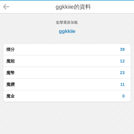
ggkkiie的資料
點擊重新加載
ggkkiie
積分
39
魔能
12
魔幣
23
魔鑽
11
魔金
0