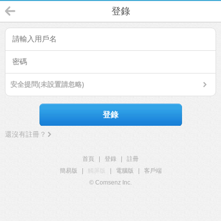
登錄
安全提問(未設置請忽略)
登錄
還沒有註冊？
首頁
|
登錄
|
註冊
簡易版
|
觸屏版
|
電腦版
|
客戶端
© Comsenz Inc.