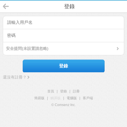
登錄
安全提問(未設置請忽略)
登錄
還沒有註冊？
首頁
|
登錄
|
註冊
簡易版
|
觸屏版
|
電腦版
|
客戶端
© Comsenz Inc.