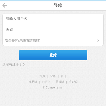
登錄
安全提問(未設置請忽略)
登錄
還沒有註冊？
首頁
|
登錄
|
註冊
簡易版
|
觸屏版
|
電腦版
|
客戶端
© Comsenz Inc.