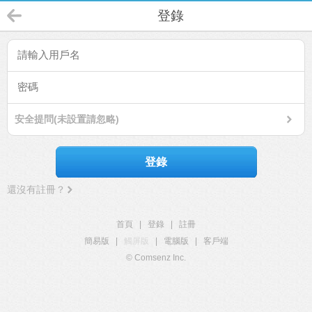
登錄
安全提問(未設置請忽略)
登錄
還沒有註冊？
首頁
|
登錄
|
註冊
簡易版
|
觸屏版
|
電腦版
|
客戶端
© Comsenz Inc.