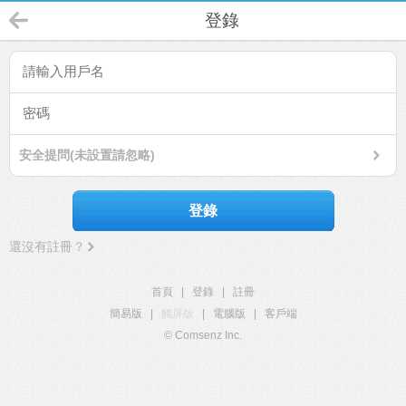
登錄
安全提問(未設置請忽略)
登錄
還沒有註冊？
首頁
|
登錄
|
註冊
簡易版
|
觸屏版
|
電腦版
|
客戶端
© Comsenz Inc.