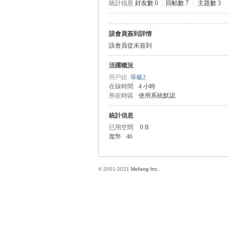
統計信息
好友數 0
|
回帖數 7
|
主題數 3
該會員簽到詳情
方
該會員從未簽到
活躍概況
用戶組
等級2
在線時間
4 小時
所在時區
使用系統默認
統計信息
已用空間
0 B
魔幣
46
網
© 2001-2021
Mofang Inc.