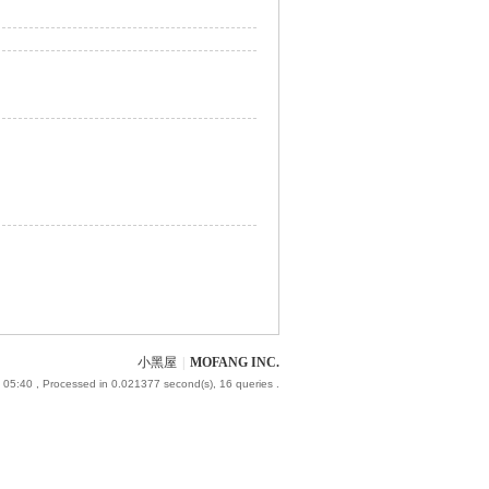
小黑屋
|
MOFANG INC.
 05:40
, Processed in 0.021377 second(s), 16 queries .