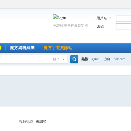
用戶名
免註冊即享有會員功能
密碼
到
魔方網粉絲團
魔方手遊資訊站
熱搜:
game +
加加
My card
帖子
搜
索
視頻認證
未認證