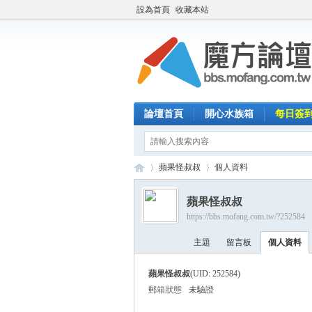
設為首頁
收藏本站
論壇首頁
開心水族箱
每日簽
蘋果怪叔叔
個人資料
蘋果怪叔叔
https://bbs.mofang.com.tw/?252584
魔
›
›
主題
留言板
個人資料
蘋果怪叔叔
(UID: 252584)
郵箱狀態
未驗證