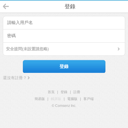
登錄
安全提問(未設置請忽略)
登錄
還沒有註冊？
首頁
|
登錄
|
註冊
簡易版
|
觸屏版
|
電腦版
|
客戶端
© Comsenz Inc.