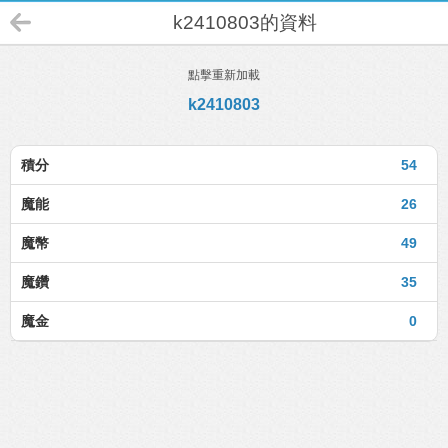
k2410803的資料
點擊重新加載
k2410803
積分
54
魔能
26
魔幣
49
魔鑽
35
魔金
0