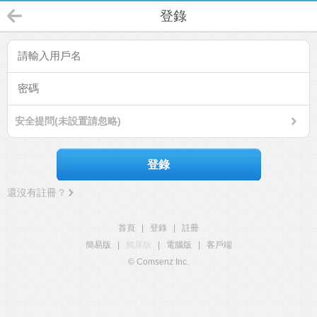
登錄
安全提問(未設置請忽略)
登錄
還沒有註冊？
首頁
|
登錄
|
註冊
簡易版
|
觸屏版
|
電腦版
|
客戶端
© Comsenz Inc.