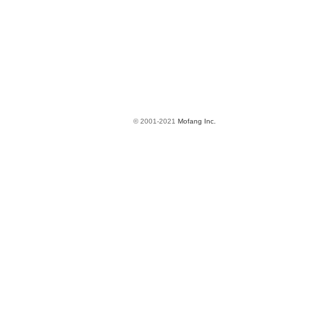
© 2001-2021
Mofang Inc.