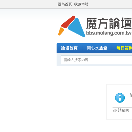
設為首頁
收藏本站
論壇首頁
開心水族箱
每日簽
請稍候...