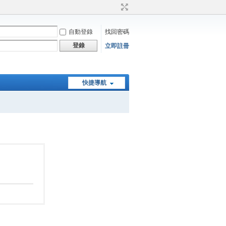
自動登錄
找回密碼
登錄
立即註冊
快捷導航