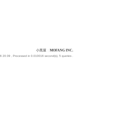
小黑屋
|
MOFANG INC.
6 20:39
, Processed in 0.010016 second(s), 5 queries .