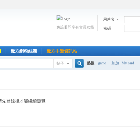
用戶名
免註冊即享有會員功能
密碼
到
魔方網粉絲團
魔方手遊資訊站
熱搜:
game +
加加
My card
帖子
搜
索
請先登錄後才能繼續瀏覽