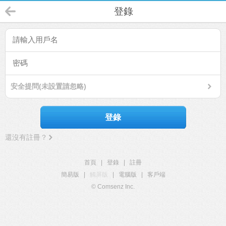
登錄
安全提問(未設置請忽略)
登錄
還沒有註冊？
首頁
|
登錄
|
註冊
簡易版
|
觸屏版
|
電腦版
|
客戶端
© Comsenz Inc.