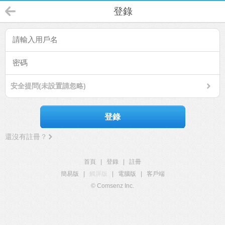
登錄
安全提問(未設置請忽略)
登錄
還沒有註冊？
首頁
|
登錄
|
註冊
簡易版
|
觸屏版
|
電腦版
|
客戶端
© Comsenz Inc.