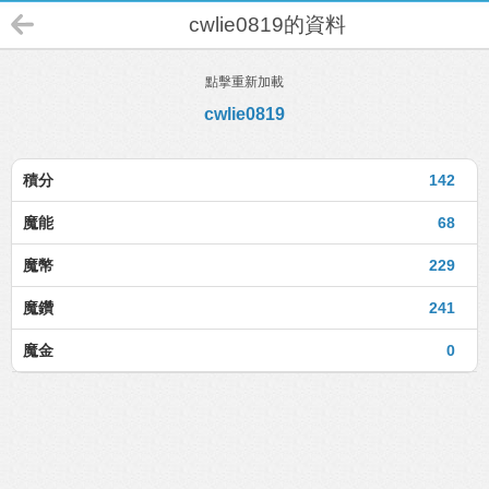
cwlie0819的資料
點擊重新加載
cwlie0819
積分
142
魔能
68
魔幣
229
魔鑽
241
魔金
0