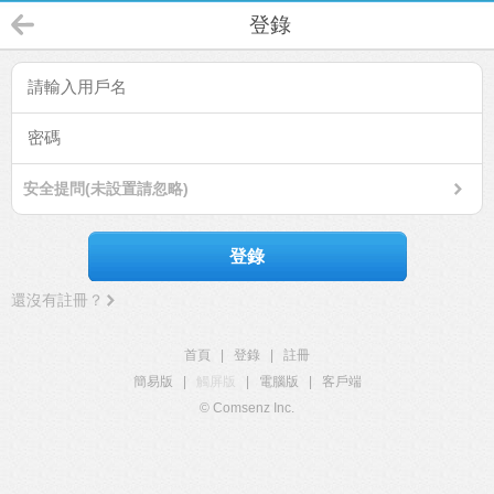
登錄
安全提問(未設置請忽略)
登錄
還沒有註冊？
首頁
|
登錄
|
註冊
簡易版
|
觸屏版
|
電腦版
|
客戶端
© Comsenz Inc.