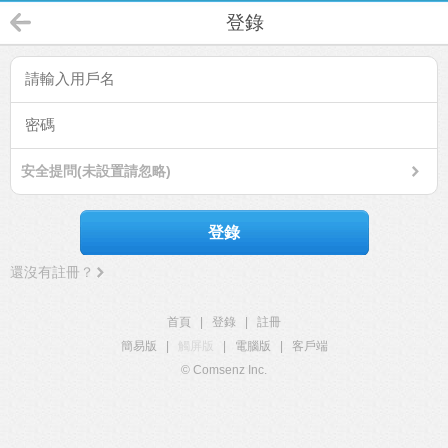
登錄
安全提問(未設置請忽略)
登錄
還沒有註冊？
首頁
|
登錄
|
註冊
簡易版
|
觸屏版
|
電腦版
|
客戶端
© Comsenz Inc.