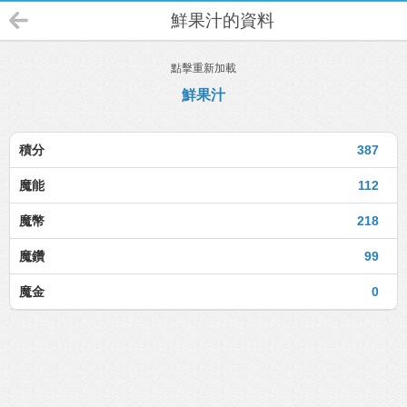
鮮果汁的資料
點擊重新加載
鮮果汁
積分
387
魔能
112
魔幣
218
魔鑽
99
魔金
0