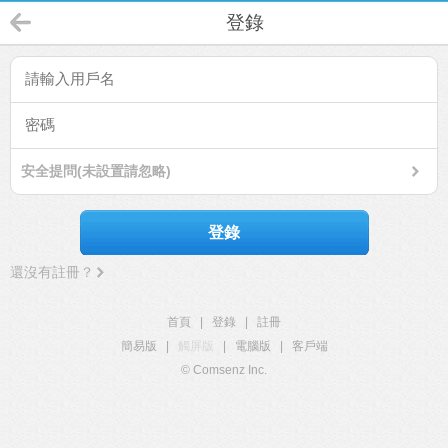
登錄
安全提問(未設置請忽略)
登錄
還沒有註冊？
首頁
|
登錄
|
註冊
簡易版
|
觸屏版
|
電腦版
|
客戶端
© Comsenz Inc.