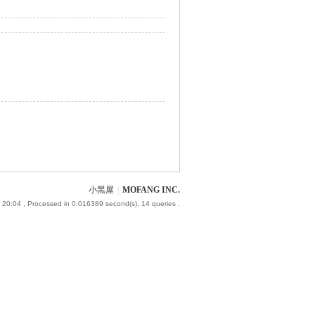
小黑屋
|
MOFANG INC.
 20:04
, Processed in 0.016389 second(s), 14 queries .