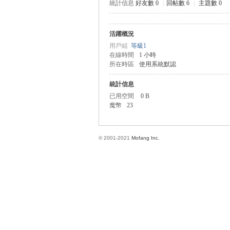
統計信息
好友數 0
|
回帖數 6
|
主題數 0
活躍概況
方
用戶組
等級1
在線時間
1 小時
所在時區
使用系統默認
統計信息
已用空間
0 B
魔幣
23
© 2001-2021
Mofang Inc.
網