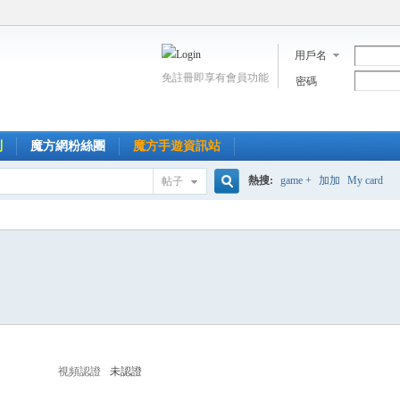
用戶名
免註冊即享有會員功能
密碼
到
魔方網粉絲團
魔方手遊資訊站
熱搜:
game +
加加
My card
帖子
搜
索
視頻認證
未認證