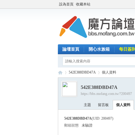
設為首頁
收藏本站
論壇首頁
開心水族箱
每日簽
542E388DBD47A
個人資料
542E388DBD47A
https://bbs.mofang.com.tw/?200497
魔
›
›
主題
留言板
個人資料
542E388DBD47A
(UID: 200497)
郵箱狀態
未驗證